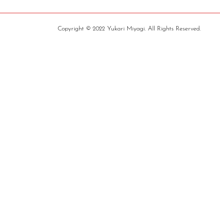
Screenr
Copyright © 2022 Yukari Miyagi. All Rights Reserved.
parallax
theme
by
FameThemes