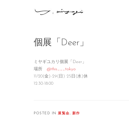
Skip
to
content
個展「Deer」
ミヤギユカリ個展「Deer」
場所
@this___tokyo
11/20(金)-29(日) 25日(水)休
12:30-18:00
POSTED IN
展覧会
,
新作