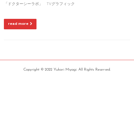
「ドクターシーラボ」 TVグラフィック
read more
Copyright © 2022 Yukari Miyagi. All Rights Reserved.
Screenr
parallax
theme
by
FameThemes