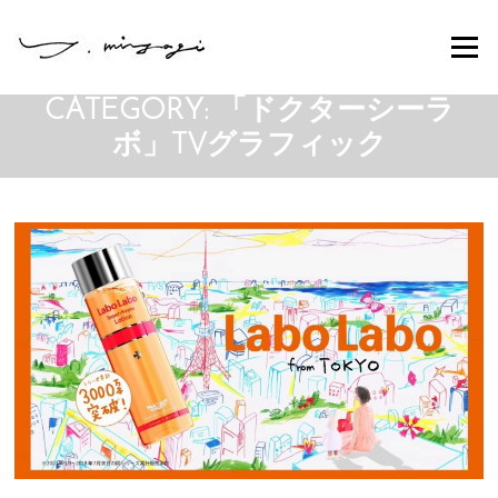
Skip
to
Menu
content
CATEGORY:
「ドクターシーラ
ボ」TVグラフィック