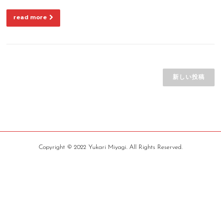
read more
投
稿
新しい投稿
ナ
ビ
ゲ
ー
シ
Copyright © 2022 Yukari Miyagi. All Rights Reserved.
ョ
ン
Screenr
parallax
theme
by
FameThemes