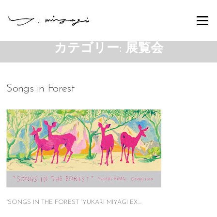
Skip
to
Menu
content
カテゴリー:
展覧会
Songs in Forest
“SONGS IN THE FOREST “YUKARI MIYAGI EX…