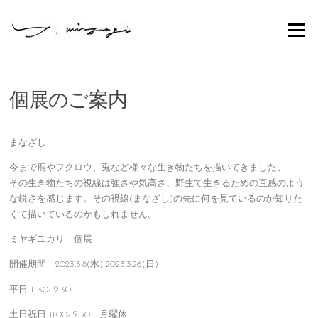
Skip
to
Menu
content
個展のご案内
まなざし
今まで鹿やフクロウ、兎など様々な生き物たちを描いてきました。
その生き物たちの視線は強さや気高さ、野生で生きるための直感のよう
な鋭さを感じます。その視線(まなざし)の先に何を見ているのか知りた
くて描いているのかもしれません。
ミヤギユカリ 個展
開催期間 2023.3.8(水)-2023.3.26(日)
平日 11:30-19:30
土日祝日 11:00-19:30 月曜休